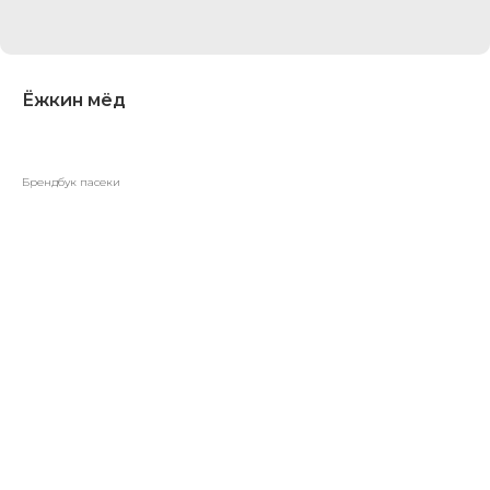
Ёжкин мёд
Брендбук пасеки