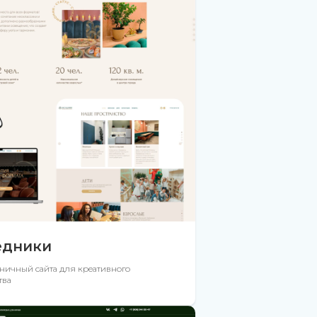
едники
ничный сайта для креативного
тва