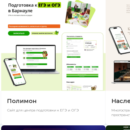
Полимон
Насл
Сайт для центра подготовки к ЕГЭ и ОГЭ
Многостра
пространс