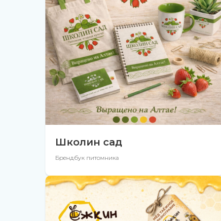
Школин сад
Брендбук питомника