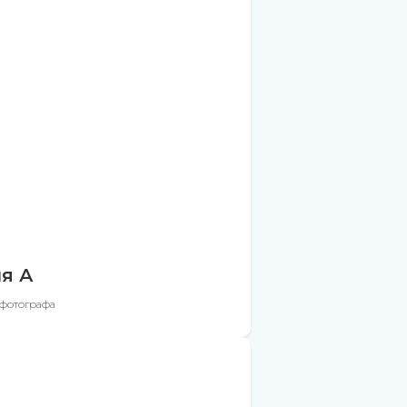
я А
фотографа