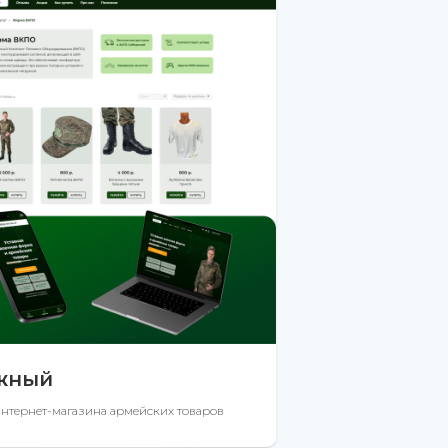
жный
интернет-магазина армейских товаров