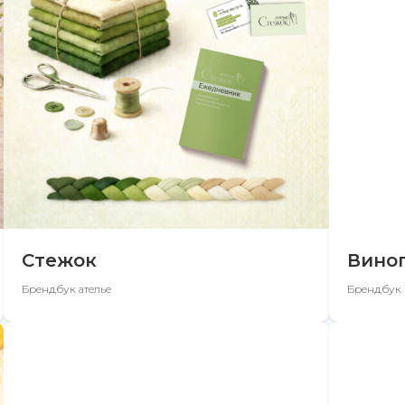
Стежок
Вино
Брендбук ателье
Брендбук 